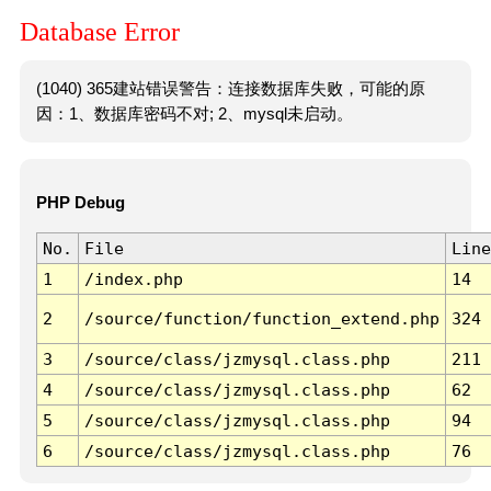
Database Error
(1040) 365建站错误警告：连接数据库失败，可能的原
因：1、数据库密码不对; 2、mysql未启动。
PHP Debug
No.
File
Line
1
/index.php
14
2
/source/function/function_extend.php
324
3
/source/class/jzmysql.class.php
211
4
/source/class/jzmysql.class.php
62
5
/source/class/jzmysql.class.php
94
6
/source/class/jzmysql.class.php
76