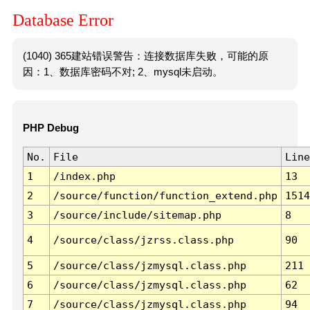
Database Error
(1040) 365建站错误警告：连接数据库失败，可能的原
因：1、数据库密码不对; 2、mysql未启动。
PHP Debug
No.
File
Line
1
/index.php
13
2
/source/function/function_extend.php
1514
3
/source/include/sitemap.php
8
4
/source/class/jzrss.class.php
90
5
/source/class/jzmysql.class.php
211
6
/source/class/jzmysql.class.php
62
7
/source/class/jzmysql.class.php
94