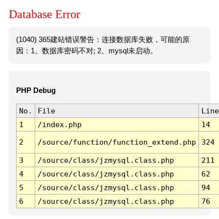
Database Error
(1040) 365建站错误警告：连接数据库失败，可能的原
因：1、数据库密码不对; 2、mysql未启动。
PHP Debug
No.
File
Line
1
/index.php
14
2
/source/function/function_extend.php
324
3
/source/class/jzmysql.class.php
211
4
/source/class/jzmysql.class.php
62
5
/source/class/jzmysql.class.php
94
6
/source/class/jzmysql.class.php
76