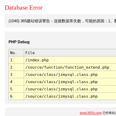
Database Error
(1040) 365建站错误警告：连接数据库失败，可能的原因：1、数
PHP Debug
No.
File
1
/index.php
2
/source/function/function_extend.php
3
/source/class/jzmysql.class.php
4
/source/class/jzmysql.class.php
5
/source/class/jzmysql.class.php
6
/source/class/jzmysql.class.php
www.365jz.com
已经将此