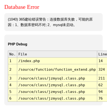
Database Error
(1040) 365建站错误警告：连接数据库失败，可能的原
因：1、数据库密码不对; 2、mysql未启动。
PHP Debug
No.
File
Line
1
/index.php
14
2
/source/function/function_extend.php
324
3
/source/class/jzmysql.class.php
211
4
/source/class/jzmysql.class.php
62
5
/source/class/jzmysql.class.php
94
6
/source/class/jzmysql.class.php
76